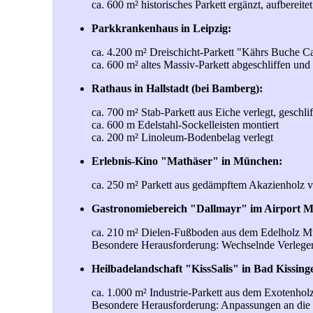
ca. 600 m² historisches Parkett ergänzt, aufbereite
Parkkrankenhaus in Leipzig:
ca. 4.200 m² Dreischicht-Parkett "Kährs Buche Ca
ca. 600 m² altes Massiv-Parkett abgeschliffen und
Rathaus in Hallstadt (bei Bamberg):
ca. 700 m² Stab-Parkett aus Eiche verlegt, geschlif
ca. 600 m Edelstahl-Sockelleisten montiert
ca. 200 m² Linoleum-Bodenbelag verlegt
Erlebnis-Kino "Mathäser" in München:
ca. 250 m² Parkett aus gedämpftem Akazienholz ver
Gastronomiebereich "Dallmayr" im Airport 
ca. 210 m² Dielen-Fußboden aus dem Edelholz Mut
Besondere Herausforderung: Wechselnde Verleger
Heilbadelandschaft "KissSalis" in Bad Kissing
ca. 1.000 m² Industrie-Parkett aus dem Exotenholz
Besondere Herausforderung: Anpassungen an die 