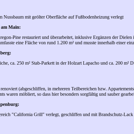
em Nussbaum mit geölter Oberfläche auf Fußbodenheizung verlegt
t am Main:
egon-Pine restauriert und überarbeitet, inklusive Ergänzen der Dielen 
fasste eine Fläche von rund 1.200 m² und musste innerhalb einer einzi
berg:
eiche, ca. 250 m² Stab-Parkett in der Holzart Lapacho und ca. 200 m² 
renoviert (abgeschliffen, in mehreren Teilbereichen bzw. Appartements
s waren möbliert, so dass hier besonders sorgfältig und sauber gearbe
apenburg:
ich "California Grill" verlegt, geschliffen und mit Brandschutz-Lack 