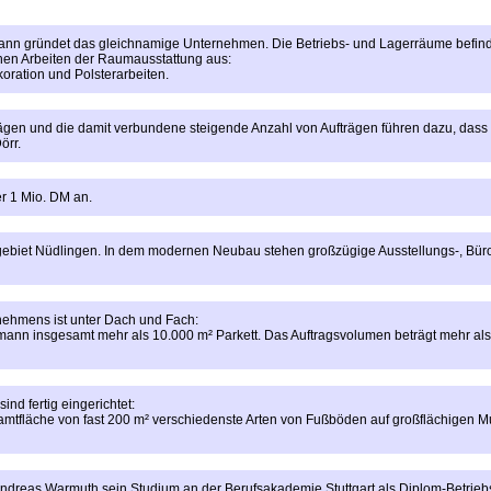
nn gründet das gleichnamige Unternehmen. Die Betriebs- und Lagerräume befinden
chen Arbeiten der Raumausstattung aus:
ration und Polsterarbeiten.
en und die damit verbundene steigende Anzahl von Aufträgen führen dazu, dass Kla
örr.
r 1 Mio. DM an.
biet Nüdlingen. In dem modernen Neubau stehen großzügige Ausstellungs-, Büro
rnehmens ist unter Dach und Fach:
Hofmann insgesamt mehr als 10.000 m² Parkett. Das Auftragsvolumen beträgt mehr a
d fertig eingerichtet:
mtfläche von fast 200 m² verschiedenste Arten von Fußböden auf großflächigen Mus
Andreas Warmuth sein Studium an der Berufsakademie Stuttgart als Diplom-Betriebs