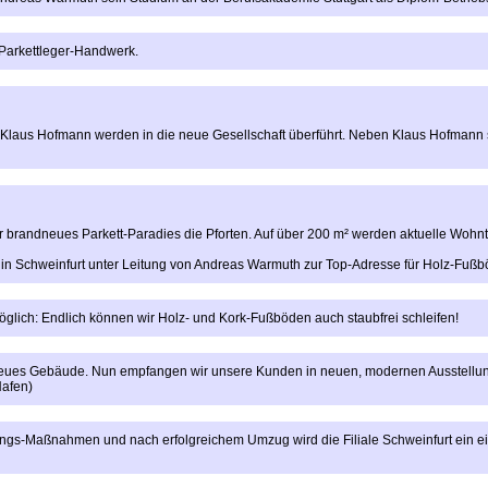
 Parkettleger-Handwerk.
 Klaus Hofmann werden in die neue Gesellschaft überführt. Neben Klaus Hofmann
r brandneues Parkett-Paradies die Pforten. Auf über 200 m² werden aktuelle Woh
ng in Schweinfurt unter Leitung von Andreas Warmuth zur Top-Adresse für Holz-Fuß
lich: Endlich können wir Holz- und Kork-Fußböden auch staubfrei schleifen!
neues Gebäude. Nun empfangen wir unsere Kunden in neuen, modernen Ausstellun
Hafen)
gs-Maßnahmen und nach erfolgreichem Umzug wird die Filiale Schweinfurt ein ei