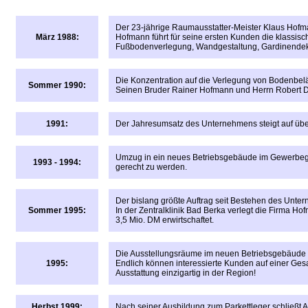
Der
23-jährige Raumausstatter-Meister Klaus Hofma
März 1988:
Hofmann führt für seine ersten Kunden die klassis
Fußbodenverlegung, Wandgestaltung, Gardinendeko
Die Konzentration auf die Verlegung von Bodenbeläg
Sommer 1990:
Seinen Bruder Rainer Hofmann und Herrn Robert D
1991:
Der Jahresumsatz des Unternehmens steigt auf übe
Umzug in ein neues Betriebsgebäude im Gewerbege
1993 - 1994:
gerecht zu werden.
Der bislang größte Auftrag seit Bestehen des Unte
Sommer 1995:
In der Zentralklinik Bad Berka verlegt die Firma 
3,5 Mio. DM erwirtschaftet.
Die Ausstellungsräume im neuen Betriebsgebäude sin
1995:
Endlich können interessierte Kunden auf einer Gesa
Ausstattung einzigartig in der Region!
Herbst 1999:
Nach seiner Ausbildung zum Parkettleger schließt 