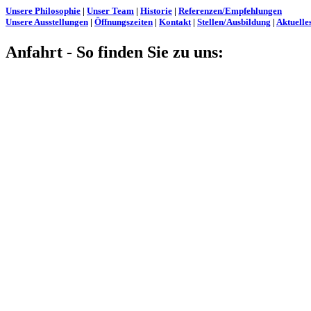
Unsere Philosophie
|
Unser Team
|
Historie
|
Referenzen/Empfehlungen
Unsere Ausstellungen
|
Öffnungszeiten
|
Kontakt
|
Stellen/Ausbildung
|
Aktuelle
Anfahrt - So finden Sie zu uns: