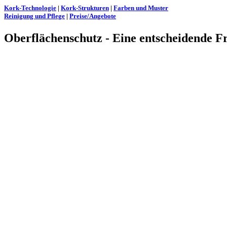
Kork-Technologie
|
Kork-Strukturen
|
Farben und Muster
Reinigung und Pflege
|
Preise/Angebote
Oberflächenschutz - Eine entscheidende F